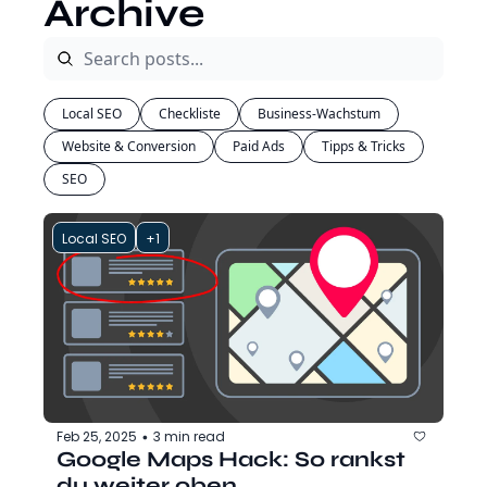
Archive
Local SEO
Checkliste
Business-Wachstum
Website & Conversion
Paid Ads
Tipps & Tricks
SEO
Local SEO
+1
Feb 25, 2025
3 min read
•
Google Maps Hack: So rankst 
du weiter oben